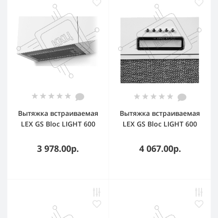
Вытяжка встраиваемая
Вытяжка встраиваемая
LEX GS Bloc LIGHT 600
LEX GS Bloc LIGHT 600
нержавеющая сталь, 53
белый управление:
см, 500 куб. м/ч, 44 дБ
кнопочное (1 мотор)
3 978.00р.
4 067.00р.