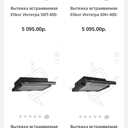
Вытяжка встраиваемая
Вытяжка встраиваемая
Elikor Интегра 50П-400-
Elikor Интегра 60Н-400-
В2Л белый, 50 см, 400
В2Л нержавеющая
куб. м/ч, 57 дБ
сталь, 60 см, 400 куб. м/
5 095.00р.
5 095.00р.
ч, 55 дБ
Вытяжка встраиваемая
Вытяжка встраиваемая