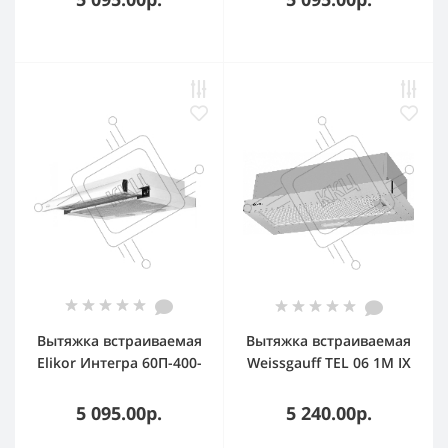
см, 400 куб. м/ч, 55 дБ
Вытяжка встраиваемая
Вытяжка встраиваемая
Elikor Интегра 60П-400-
Weissgauff TEL 06 1M IX
В2Л белый, 60 см, 400
серебристая, 59.5 см,
куб. м/ч, 55 дБ
600 куб. м/ч, 46 дБ
5 095.00р.
5 240.00р.