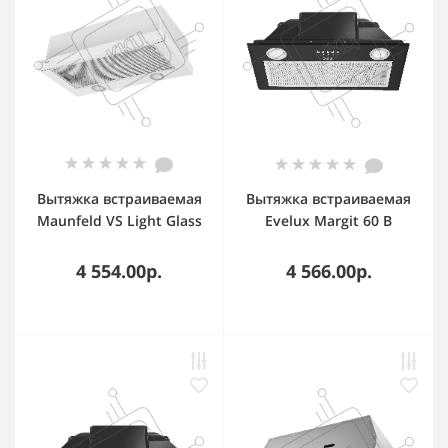
Вытяжка встраиваемая
Вытяжка встраиваемая
Maunfeld VS Light Glass
Evelux Margit 60 B
60 белый, 60 см, 520
черный, 53 см, 750 куб.
куб. м/ч, 56 дБ
м/ч, 52 дБ
4 554.00р.
4 566.00р.