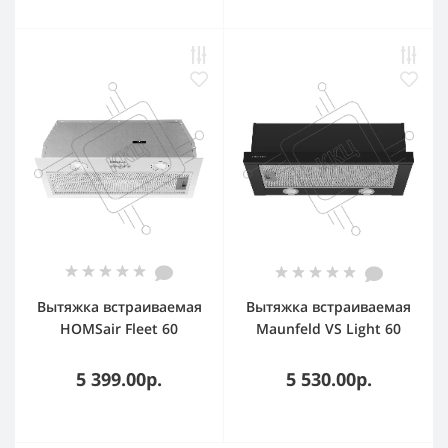
Вытяжка встраиваемая
Вытяжка встраиваемая
HOMSair Fleet 60
Maunfeld VS Light 60
белый, 59.8 см, 520 куб.
черный, 60 см, 520 куб.
м/ч, 50 дБ
м/ч, 56 дБ
5 399.00р.
5 530.00р.