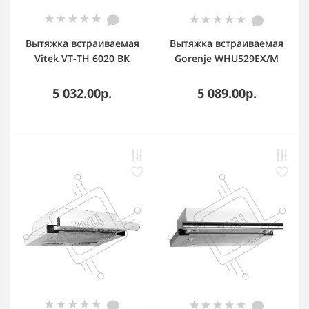
Вытяжка встраиваемая
Вытяжка встраиваемая
Vitek VT-TH 6020 BK
Gorenje WHU529EX/M
черный управление:
нержавеющая сталь
кулисные
управление:
5 032.00р.
5 089.00р.
переключатели (1
кнопочное (1 мотор)
мотор)