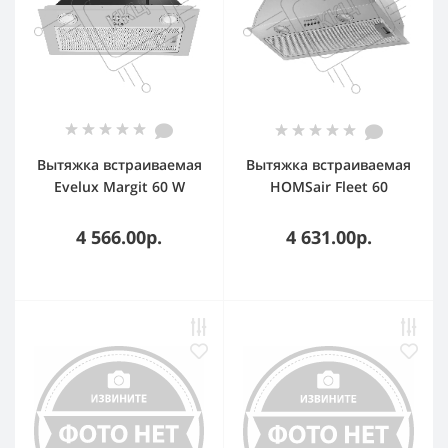
Вытяжка встраиваемая
Вытяжка встраиваемая
Evelux Margit 60 W
HOMSair Fleet 60
белый, 53 см, 750 м³/ч,
нержавеющая сталь,
52 дБ
59.8 см, 520 куб. м/ч, 50
4 566.00р.
4 631.00р.
дБ