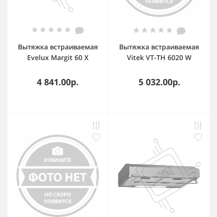
Вытяжка встраиваемая
Вытяжка встраиваемая
Evelux Margit 60 X
Vitek VT-TH 6020 W
серебристый, 53 см,
белый управление:
750 куб. м/ч, 52 дБ
кулисные
4 841.00р.
5 032.00р.
переключатели (1
мотор)