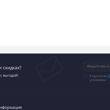
и скидках?
с выгодой!
Я прочитал
П
условиями
нформация