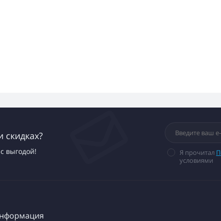
и скидках?
с выгодой!
Я прочитал
П
условиями
нформация