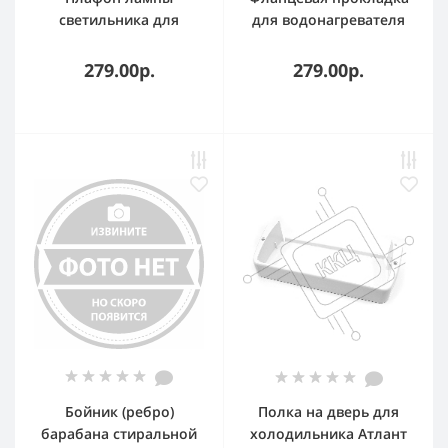
светильника для
для водонагревателя
холодильника Indesit,
Ariston 65111788
Ariston, Hotpoint-
279.00р.
279.00р.
Ariston 857109
Бойник (ребро)
Полка на дверь для
барабана стиральной
холодильника Атлант