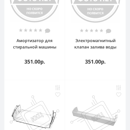
Амортизатор для
Электромагнитный
стиральной машины
клапан залива воды
Arcelik-Beko 85N 190-
КЭН-1 90 градусов ?
287мм 2816870800 AKS,
12mm 0300001, зам
351.00р.
351.00р.
SAR015AC
VAL011UN, AV5262