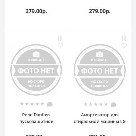
машины Candy
Минск 301543305900
41024567, DRM104CY
279.00р.
279.00р.
Реле Danfoss
Амортизатор для
пускозащитное
стиральной машины LG
компрессора SECOP
100N 180-278мм ?
для холодильника
11+11мм