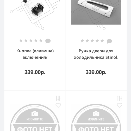
Кнопка (клавиша)
Ручка двери для
включения/
холодильника Stinol,
выключения для
верхняя 857150
посудомоечной
339.00р.
339.00р.
машины Beko VER-2