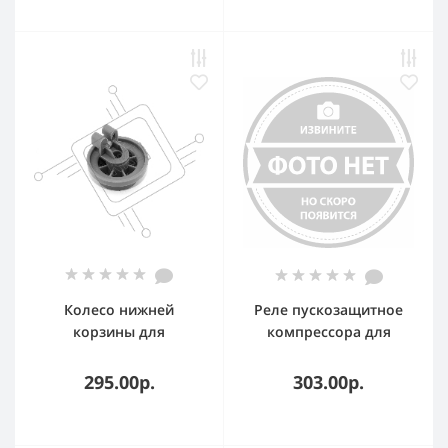
Колесо нижней
Реле пускозащитное
корзины для
компрессора для
посудомоечных машин
холодильника Атлант
РКТ-2, Китай
295.00р.
303.00р.