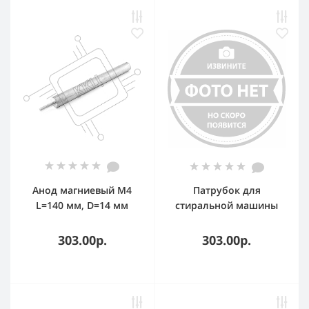
Анод магниевый M4
Патрубок для
L=140 мм, D=14 мм
стиральной машины
Samsung мал RBH001SA
DC62-10303A
303.00р.
303.00р.
пароотводной