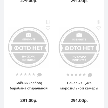
279.00р.
291.00р.
103N0021
4900FR2030Н,4901ER200
1C SAR003LG
Бойник (ребро)
Панель ящика
барабана стиральной
морозильной камеры
машины Samsung
холодильника Indesit,
DC97-02051E, DRM105SA
Ariston, Stinol,
291.00р.
291.00р.
Whirlpool C00385667