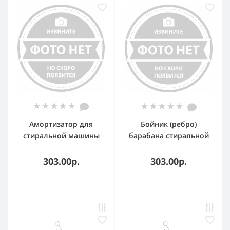
Амортизатор для
Бойник (ребро)
стиральной машины
барабана стиральной
Ariston, Indesit 120N
машины Samsung DC97-
165-255мм 303589
02051B, DRM103SA
303.00р.
303.00р.