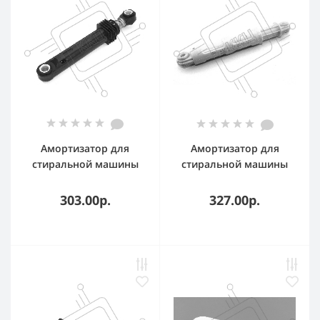
Амортизатор для
Амортизатор для
стиральной машины
стиральной машины
LG D-11 100N 170-
Candy 100N, 81452780
265мм 4901ER2003A
зам. 46001947
303.00р.
327.00р.
VER-1