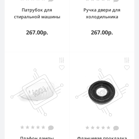
Патрубок для
Ручка двери для
стиральной машины
холодильника
Samsung RBH000SA
универсальная WL501
SU3100 DС62-10305A
267.00р.
267.00р.
большой
Плафон лампы
Фланцевая прокладка