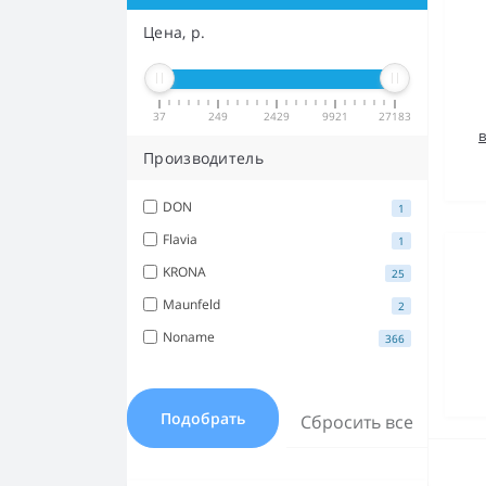
Цена, р.
37
249
2429
9921
27183
Производитель
DON
1
Flavia
1
KRONA
25
Maunfeld
2
Noname
366
Подобрать
Сбросить все