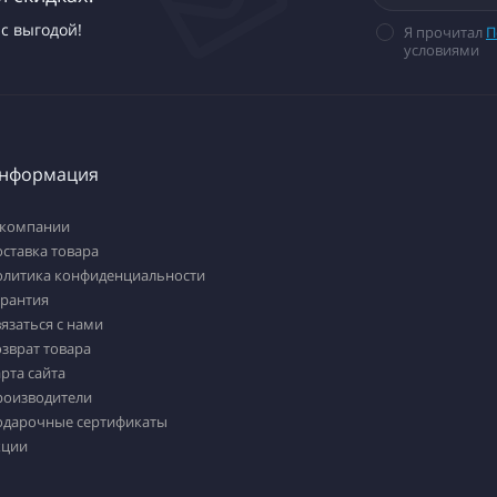
с выгодой!
Я прочитал
П
условиями
нформация
 компании
ставка товара
олитика конфиденциальности
арантия
язаться с нами
зврат товара
рта сайта
роизводители
одарочные сертификаты
кции