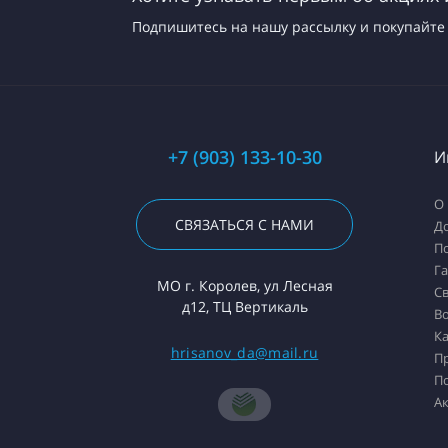
Подпишитесь на нашу рассылку и покупайте 
+7 (903) 133-10-30
И
О
СВЯЗАТЬСЯ С НАМИ
До
П
Г
МО г. Королев, ул Лесная
Св
д12, ТЦ Вертикаль
Во
Ка
hrisanov_da@mail.ru
П
П
А