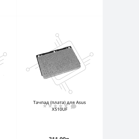
Тачпад (плата) для Asus
X510UF
311.00р.