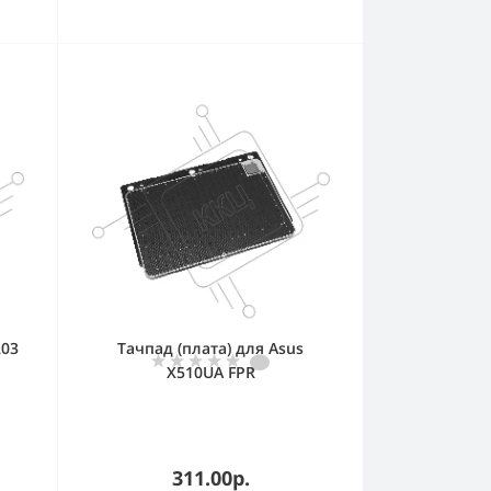
203
Тачпад (плата) для Asus
X510UA FPR
311.00р.