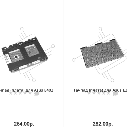
чпад (плата) для Asus E402
Тачпад (плата) для Asus E
264.00р.
282.00р.