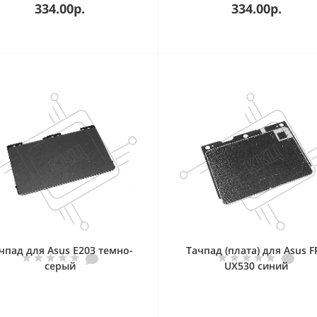
334.00р.
334.00р.
чпад для Asus E203 темно-
Тачпад (плата) для Asus F
серый
UX530 синий