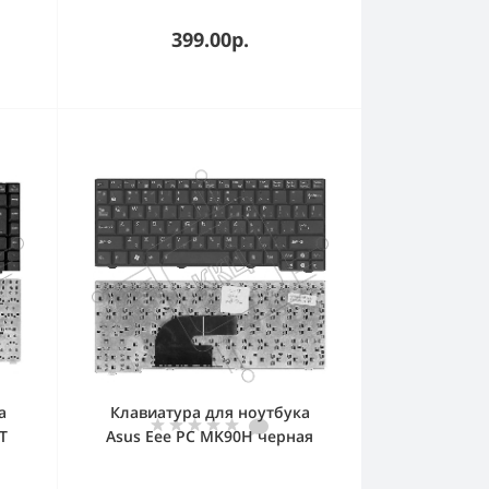
399.00р.
а
Клавиатура для ноутбука
T
Asus Eee PC MK90H черная