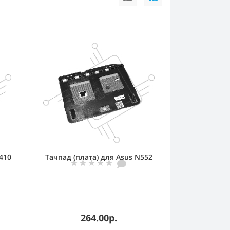
410
Тачпад (плата) для Asus N552
264.00р.