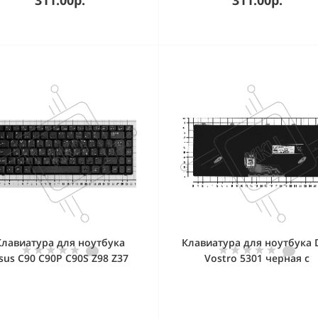
Клавиатура для ноутбука
Клавиатура для ноутбука D
sus C90 C90P C90S Z98 Z37
Vostro 5301 черная с
черная
подсветкой