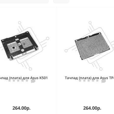
чпад (плата) для Asus K501
Тачпад (плата) для Asus TP
264.00р.
264.00р.