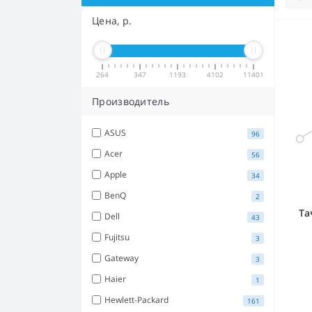
Цена, р.
264
347
1193
4102
11401
Производитель
ASUS
96
Acer
56
Apple
34
BenQ
2
Та
Dell
43
Fujitsu
3
Gateway
3
Haier
1
Hewlett-Packard
161