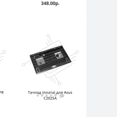
348.00р.
PR
Тачпад (плата) для Asus
C202SA