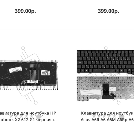
399.00р.
399.00р.
авиатура для ноутбука HP
Клавиатура для ноутбук
robook X2 612 G1 черная с
Asus A6R A6 A6M A6Rp A6
рамкой и подсветкой
A6TC черная