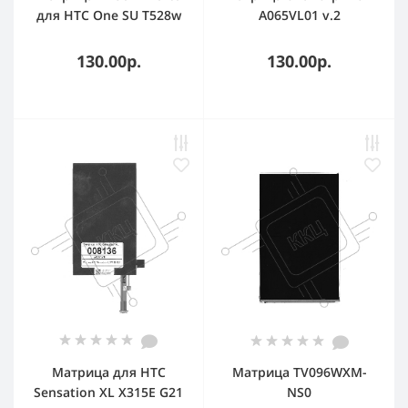
для HTC One SU T528w
A065VL01 v.2
130.00р.
130.00р.
Матрица для HTC
Матрица TV096WXM-
Sensation XL X315E G21
NS0