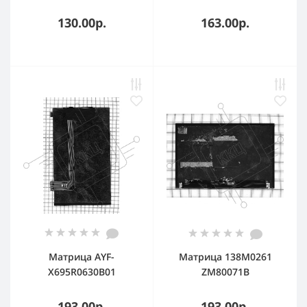
130.00р.
163.00р.
Матрица AYF-
Матрица 138M0261
X695R0630B01
ZM80071B
193.00р.
193.00р.