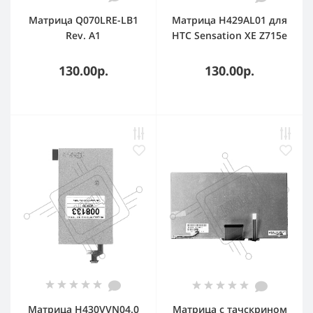
Матрица Q070LRE-LB1
Матрица H429AL01 для
Rev. A1
HTC Sensation XE Z715e
G18
130.00р.
130.00р.
Матрица H430VVN04.0
Матрица с тачскрином