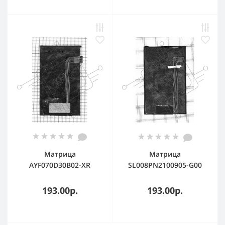
Матрица
Матрица
AYF070D30B02-XR
SL008PN2100905-G00
193.00р.
193.00р.