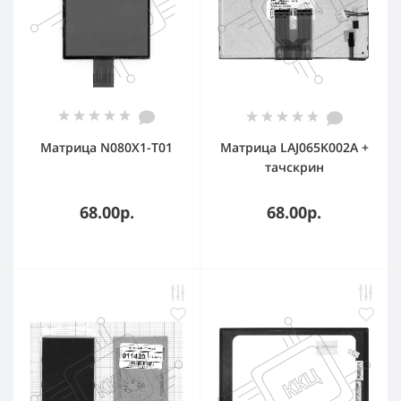
Матрица N080X1-T01
Матрица LAJ065K002A +
тачскрин
68.00р.
68.00р.