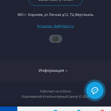
МО г. Королев, ул Лесная д12, ТЦ Вертикаль
hrisanov_da@mail.ru
Информация
О компании
Работает на
ocStore
Королевский Компьютерный Центр © 2026
Доставка товара
Политика конфиденциальности