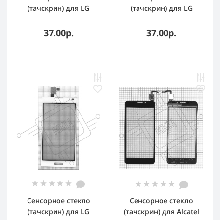
(тачскрин) для LG
(тачскрин) для LG
Optimus L9 II D605,
Optimus L9 II D605,
белое
черное
37.00р.
37.00р.
Сенсорное стекло
Сенсорное стекло
(тачскрин) для LG
(тачскрин) для Alcatel