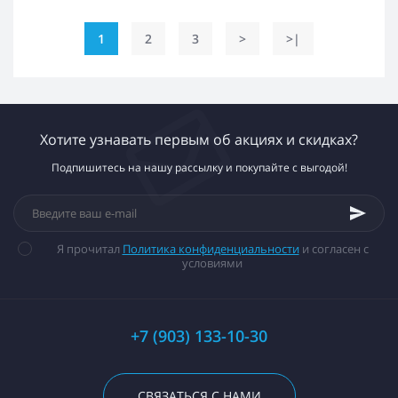
1
2
3
>
>|
Хотите узнавать первым об акциях и скидках?
Подпишитесь на нашу рассылку и покупайте с выгодой!
Я прочитал
Политика конфиденциальности
и согласен с
условиями
+7 (903) 133-10-30
СВЯЗАТЬСЯ С НАМИ