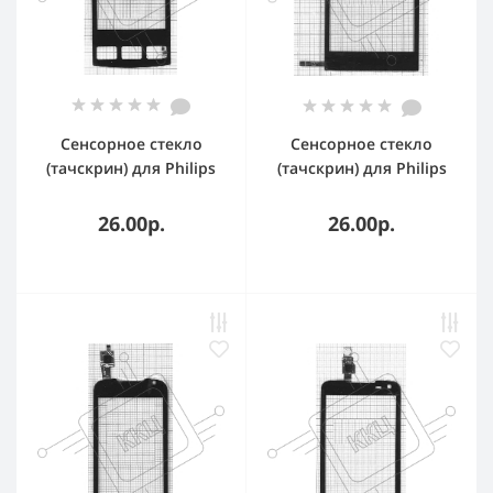
Сенсорное стекло
Сенсорное стекло
(тачскрин) для Philips
(тачскрин) для Philips
W725, черное
Xenium X809, черное
26.00р.
26.00р.