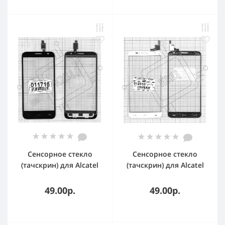
Сенсорное стекло
Сенсорное стекло
(тачскрин) для Alcatel
(тачскрин) для Alcatel
Idol 2 Mini 6016D
Idol 2S 6050Y белое
черное
49.00р.
49.00р.