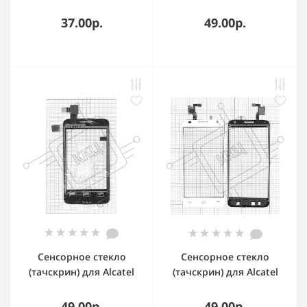
Optimus L9 (P769),
Idol X 6040D черное
белое
37.00р.
49.00р.
Сенсорное стекло
Сенсорное стекло
(тачскрин) для Alcatel
(тачскрин) для Alcatel
One Touch Tribe 3041D
Idol 2 mini S 6036Y
черное
белое
49.00р.
49.00р.