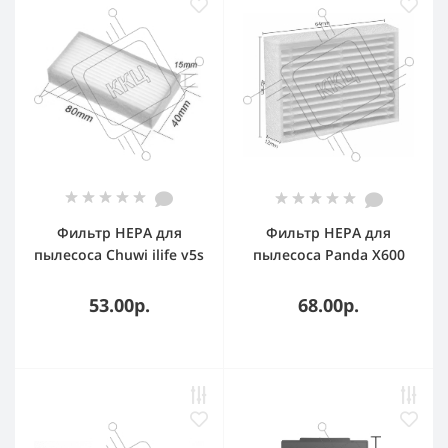
Фильтр HEPA для
Фильтр HEPA для
пылесоса Chuwi ilife v5s
пылесоса Panda X600
v5 x5 ilife V3s v3s pro
v3l v5s pro v50
53.00р.
68.00р.