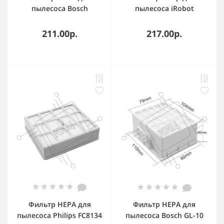
пылесоса Bosch
пылесоса iRobot
BSG61831/01
Roomba i7 E5 E6 серий 3
BSG62022/03 BSGL VSZ
шт.
211.00р.
217.00р.
BSD BSA
Фильтр HEPA для
Фильтр HEPA для
пылесоса Philips FC8134
пылесоса Bosch GL-10