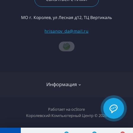
МО г. Королев, ул Лесная д12, ТЦ Вертикаль
hrisanov_da@mail.ru
Информация
О компании
Работает на
ocStore
Королевский Компьютерный Центр © 2026
Доставка товара
Политика конфиденциальности