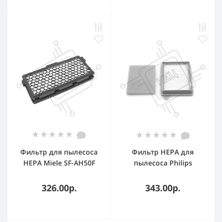
Фильтр для пылесоса
Фильтр HEPA для
HEPA Miele SF-AH50F
пылесоса Philips
FC8470, FC8471, FC8475,
FC8630, FC8645, FC9320,
326.00р.
343.00р.
FC9322