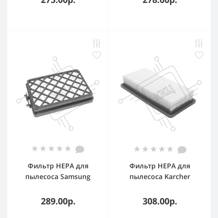
(постмоторный)
Фильтр HEPA для
Фильтр HEPA для
пылесоса Samsung
пылесоса Karcher
SC8810 SC8813 SC8820
DS5500 DS6000 DS5600
SC8830 SC8850
DS5800
289.00р.
308.00р.