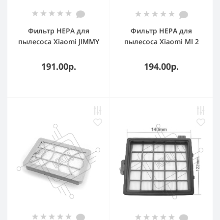
Фильтр HEPA для
Фильтр HEPA для
пылесоса Xiaomi JIMMY
пылесоса Xiaomi MI 2
JV51 JV71 CJ53 C53T CP31
Roborock S50 S51 T4 P5
T6 T7 T7 PRO
191.00р.
194.00р.