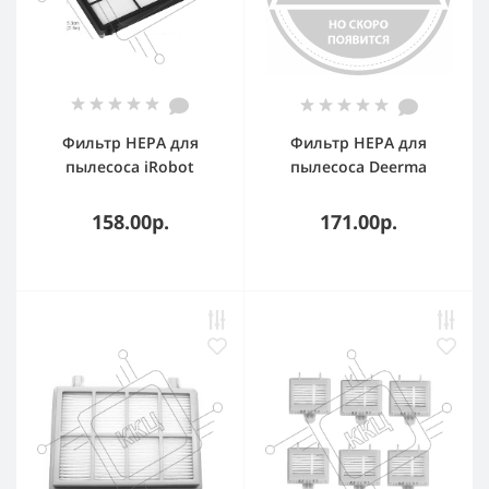
Фильтр HEPA для
Фильтр HEPA для
пылесоса iRobot
пылесоса Deerma
Roomba 800 и 900
DX115C
серий
158.00р.
171.00р.