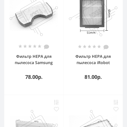
Фильтр HEPA для
Фильтр HEPA для
пылесоса Samsung
пылесоса iRobot
DJ97-01042C SC43 SC44
Roomba i7 E5 E6 серий
SC45
78.00р.
81.00р.