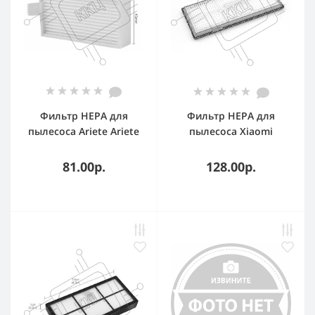
Фильтр HEPA для
Фильтр HEPA для
пылесоса Ariete Ariete
пылесоса Xiaomi
Briciola 2711 2712 2713
Roborock T7S T7plus S7
2717
S7MAX S70
81.00р.
128.00р.