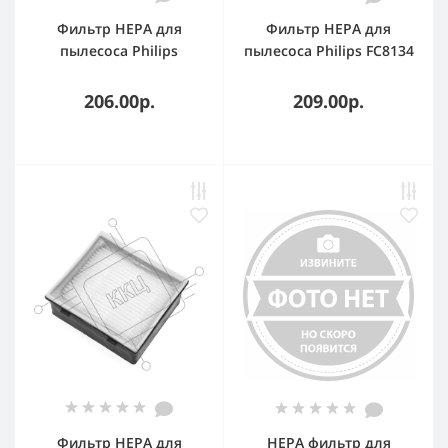
Фильтр HEPA для
Фильтр HEPA для
пылесоса Philips
пылесоса Philips FC8134
CP0616 FC9728 FC9730
FC8135 FC8136 FC8142
FC9731 FC9732 FC9733
FC8146 FC8148 FC8140
206.00р.
209.00р.
FC9734 FC9735
FC8144
Фильтр HEPA для
HEPA фильтр для