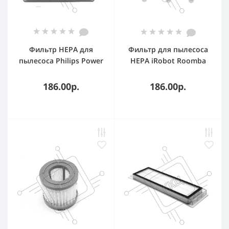
Фильтр HEPA для
Фильтр для пылесоса
пылесоса Philips Power
HEPA iRobot Roomba
Pro Compact FC9331/09
700 серии 6 шт.
FC9332/09 FC8010/01
186.00р.
186.00р.