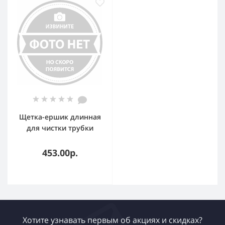
Щетка-ершик длинная
для чистки трубки
капучинатора, синий
зеленый
453.00р.
Хотите узнавать первым об акциях и скидках?