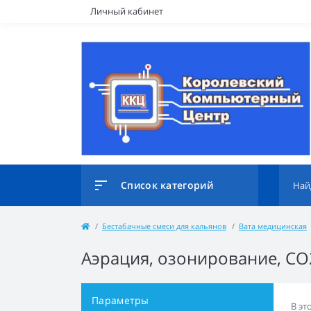
Личный кабинет
Список категорий
Бестабачные смеси для кальянов
Вата медицинская
Аэрация, озонирование, CO
Параметры
В эт