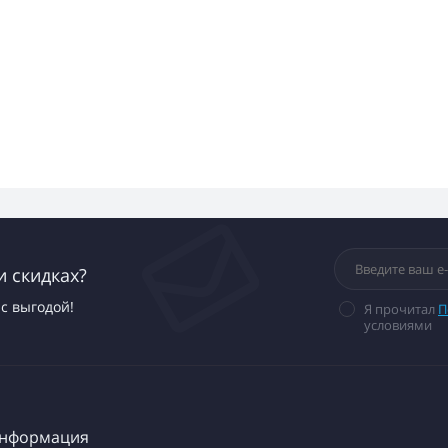
и скидках?
с выгодой!
Я прочитал
П
условиями
нформация