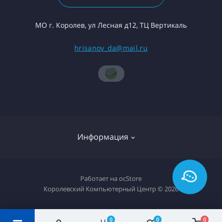
МО г. Королев, ул Лесная д12, ТЦ Вертикаль
hrisanov_da@mail.ru
Информация
О компании
Работает на
ocStore
Королевский Компьютерный Центр © 2026
Доставка товара
Политика конфиденциальности
0
0
0