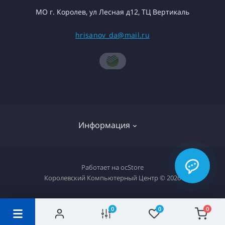
МО г. Королев, ул Лесная д12, ТЦ Вертикаль
hrisanov_da@mail.ru
Информация
О компании
Работает на
ocStore
Королевский Компьютерный Центр © 2026
Доставка товара
Политика конфиденциальности
0
0
0
Гарантия