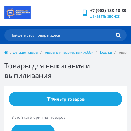
+7 (903) 133-10-30
Заказать звонок
Детские товары
Товары для творчества и хобби
Поделки
Товары 
Товары для выжигания и
выпиливания
Фильтр товаров
В этой категории нет товаров.