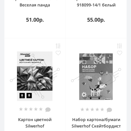
Веселая панда
918099-14/1 белый
немелованная, 8 лист.,
мелов. 8л. 1цв. A4
1цв., 230г/м2, 1 дизайн
белый мишка 230г/м2
51.00р.
55.00р.
1диз. обл.мел.картон
папка
Картон цветной
Набор картона/бумаги
Silwerhof
Silwerhof Скейтбордист