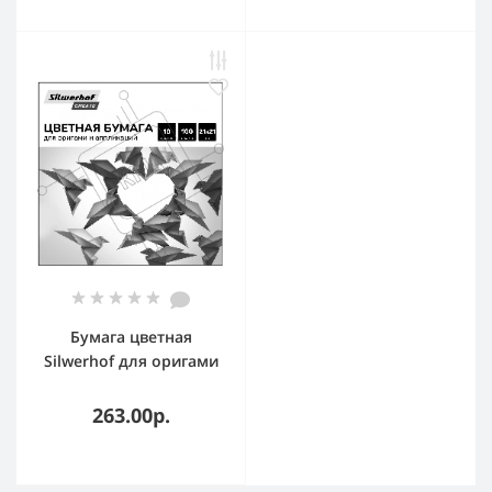
Бумага цветная
Silwerhof для оригами
и аппликации
тонированная 100л.
263.00р.
10цв. Create 80г/м2
210х210мм