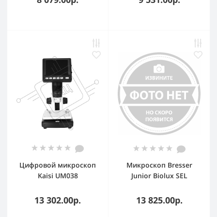
Цифровой микроскоп
Микроскоп Bresser
Kaisi UM038
Junior Biolux SEL
монокуляр 401600x на
3 объектива синий
13 302.00р.
13 825.00р.