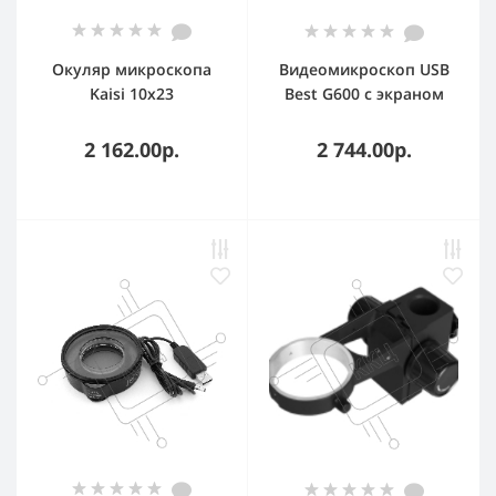
Окуляр микроскопа
Видеомикроскоп USB
Kaisi 10x23
Best G600 с экраном
регулируемый для
4.3"
серий TX 1.2
2 162.00р.
2 744.00р.