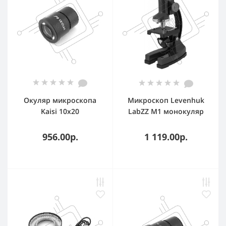
Окуляр микроскопа
Микроскоп Levenhuk
Kaisi 10x20
LabZZ M1 монокуляр
100-300 на 3 объектива
зеленый/оранжевый
956.00р.
1 119.00р.