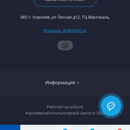
МО г. Королев, ул Лесная д12, ТЦ Вертикаль
hrisanov_da@mail.ru
Информация
О компании
Работает на
ocStore
Королевский Компьютерный Центр © 2026
Доставка товара
Политика конфиденциальности