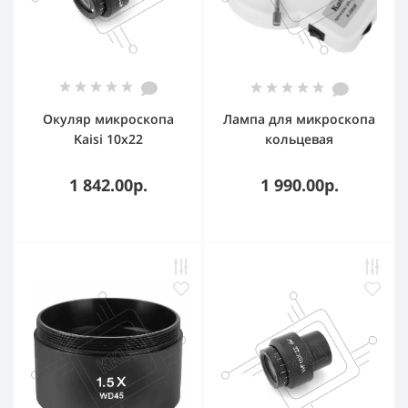
Окуляр микроскопа
Лампа для микроскопа
Kaisi 10x22
кольцевая
регулируемый для
светодиодная Kaisi K-
7050/7045
D056
1 842.00р.
1 990.00р.