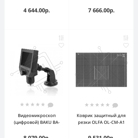
190 Blak Grey
4 644.00р.
7 666.00р.
Видеомикроскоп
Коврик защитный для
(цифровой) BAKU BA-
резки OLFA OL-CM-A1
006
8 079.00р.
9 531.00р.