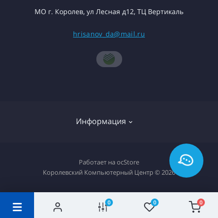
МО г. Королев, ул Лесная д12, ТЦ Вертикаль
hrisanov_da@mail.ru
Информация
О компании
Работает на
ocStore
Королевский Компьютерный Центр © 2026
Доставка товара
Политика конфиденциальности
0
0
0
Гарантия