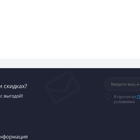
и скидках?
с выгодой!
Я прочитал
П
условиями
нформация