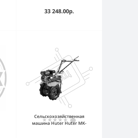
33 248.00р.
Сельскохозяйственная
машина Huter Huter МK-
7800ML (70/5/28) бензиновый
7.8л.с.