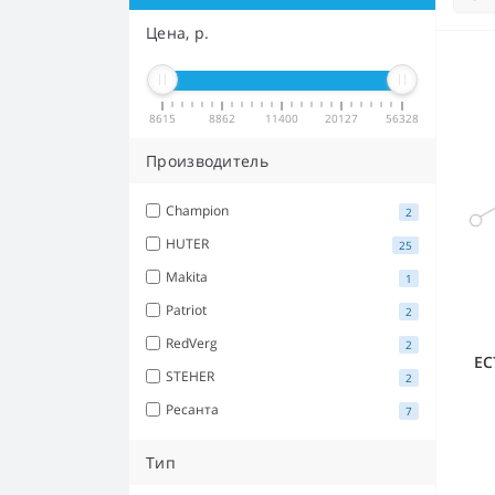
Цена, р.
8615
8862
11400
20127
56328
Производитель
Champion
2
HUTER
25
Makita
1
Patriot
2
RedVerg
2
EC
STEHER
2
ш
Ресанта
7
Тип