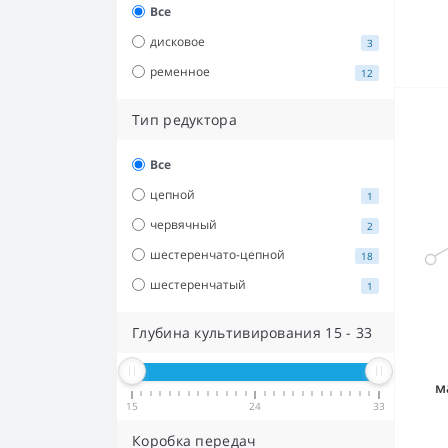
Все
дисковое
3
ременное
12
Тип редуктора
Все
цепной
1
червячный
2
шестеренчато-цепной
18
шестеренчатый
1
Глубина культивирования
15
-
33
м
15
24
33
Коробка передач