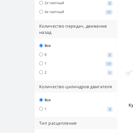
2х тактный
2
4х тактный
17
Количество передач, движение
назад
Все
0
2
1
17
2
1
Количество цилиндров двигателя
Все
К
1
3
Тип расцепления