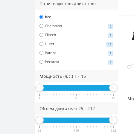
Производитель двигателя
Все
Champion
2
Elitech
1
Huter
11
Patriot
1
Ресанта
5
Мощность (л.с.)
1
-
15
Мо
1
8
15
Объем двигателя
25
-
212
25
119
212