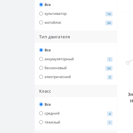
Все
культиватор
14
мотоблок
24
Тип двигателя
Все
аккумуляторный
1
бензиновый
34
электрический
3
Класс
Эл
H
Все
средний
4
тяжелый
1