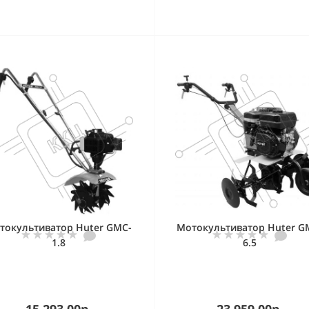
токультиватор Huter GMC-
Мотокультиватор Huter G
1.8
6.5
15 293.00р.
23 959.00р.