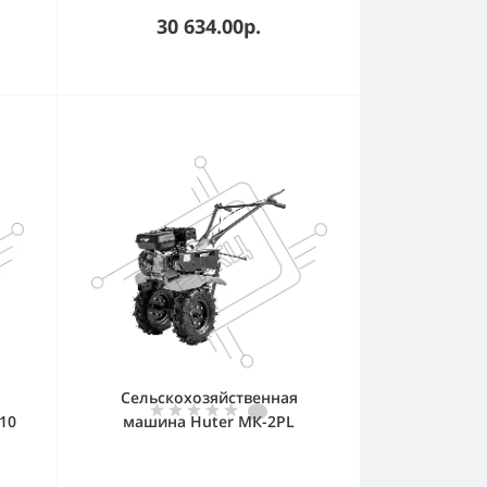
30 634.00р.
Сельскохозяйственная
10
машина Huter МК-2РL
с.