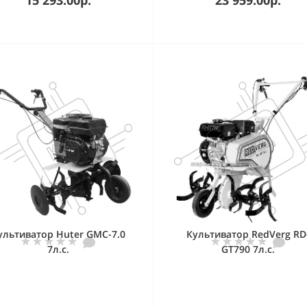
ультиватор Huter GMC-7.0
Культиватор RedVerg RD
7л.с.
GT790 7л.с.