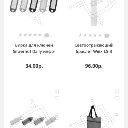
Бирка для ключей
Светоотражающий
Silwerhof Daily инфо-
браслет Wiiix LS-3
окно ассорти,
пластиковый пакет, 10
34.00р.
96.00р.
шт