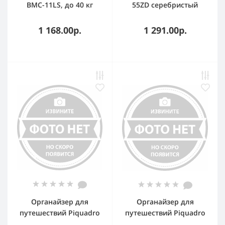
BMC-11LS, до 40 кг
55ZD серебристый
металлик. металл
колеса, до 55 кг
1 168.00р.
1 291.00р.
Органайзер для
Органайзер для
путешествий Piquadro
путешествий Piquadro
AC5652CY/GR SMALL
AC5653CY/GR MEDIUM