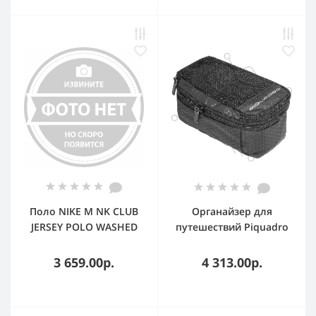
Поло NIKE M NK CLUB
Органайзер для
JERSEY POLO WASHED
путешествий Piquadro
IF0731-503 LT MAGENTA
AC6372TA/N SMALL,
MENS M
190х100х90мм,
3 659.00р.
4 313.00р.
полиэстер, черный