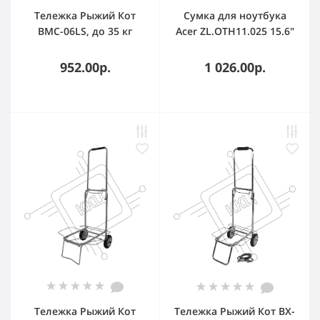
Тележка Рыжий Кот
Сумка для ноутбука
BMC-06LS, до 35 кг
Acer ZL.OTH11.025 15.6"
LS series OBG202
полиэстер black/grey
952.00р.
1 026.00р.
Тележка Рыжий Кот
Тележка Рыжий Кот BX-