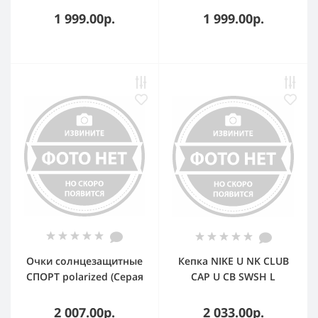
35x12x18мм полиэстер
350x120x375мм
1 999.00р.
1 999.00р.
серый
полиэстер серый
Очки солнцезащитные
Кепка NIKE U NK CLUB
СПОРТ polarized (Серая
CAP U CB SWSH L
оправа+синий футляр)
FB5369-394 BARELY
GREEN/(STEAM) ADULT
2 007.00р.
2 033.00р.