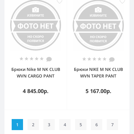
Брюки Nike M NK CLUB
Брюки NIKE M NK CLUB
WVN CARGO PANT
WVN TAPER PANT
HJ1990-010
HJ1997-011
BLACK/BLACK Male L
BLACK/(WHITE) MENS S
4 845.00р.
5 167.00р.
1
2
3
4
5
6
7