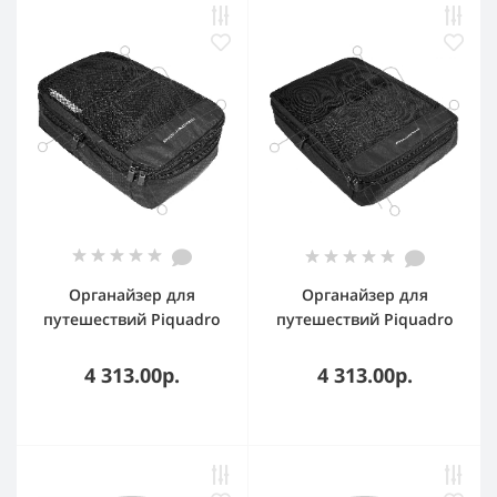
Органайзер для
Органайзер для
путешествий Piquadro
путешествий Piquadro
AC6373TA/N MEDIUM
AC6374TA/N LARGE
280х190х90мм
380х300х90мм
4 313.00р.
4 313.00р.
полиэстер черный
полиэстер черный