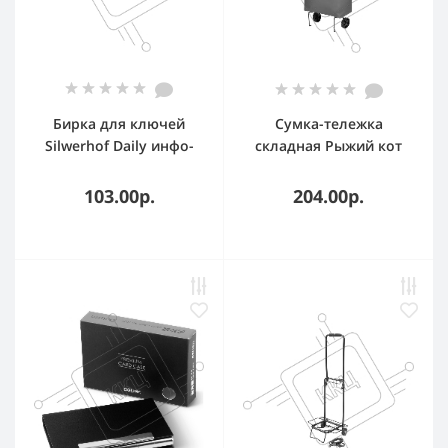
Бирка для ключей
Сумка-тележка
Silwerhof Daily инфо-
складная Рыжий кот
окно ассорти,
ATB-02 Море, до 10 кг
пластиковый пакет, 20
103.00р.
204.00р.
шт