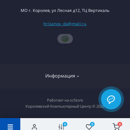
МО г. Королев, ул Лесная д12, ТЦ Вертикаль
hrisanov_da@mail.ru
Информация
О компании
Работает на
ocStore
Королевский Компьютерный Центр © 2026
Доставка товара
Политика конфиденциальности
0
0
0
Гарантия