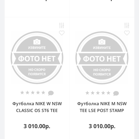
1SIZE
Футболка NIKE W NSW
Футболка NIKE M NSW
CLASSIC OS ST6 TEE
TEE LSE POST STAMP
IR7836-010 BLACK
IR5777-100 WHITE MENS
WOMENS XS
S
3 010.00р.
3 010.00р.