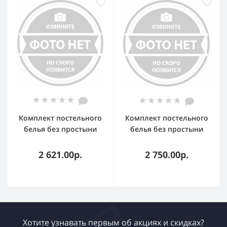
Комплект постельного
Комплект постельного
белья без простыни
белья без простыни
Pragma Telso евро,
Pragma Telso 2-х
горчичный жёлтый
спальный, ночной
2 621.00р.
2 750.00р.
синий
Хотите узнавать первым об акциях и скидках?