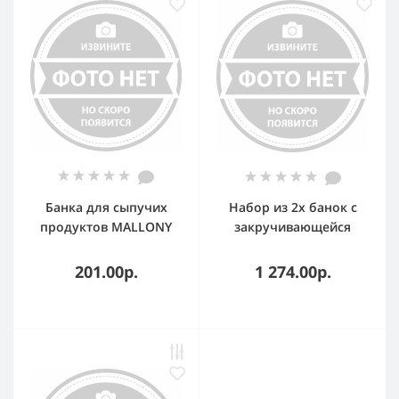
Банка для сыпучих
Набор из 2х банок с
продуктов MALLONY
закручивающейся
LATTINA, 0,3 л.
крышкой из
стеклянная с фигурной
нержавеющей стали
201.00р.
1 274.00р.
крышкой
900 мл ELEY