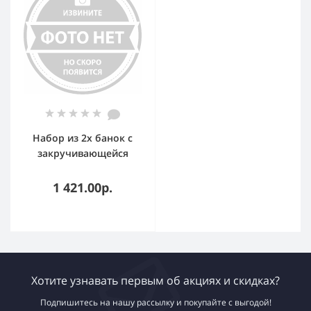
Набор из 2х банок с
закручивающейся
крышкой из
нержавеющей стали
1 421.00р.
1200 мл ELEY
Хотите узнавать первым об акциях и скидках?
Подпишитесь на нашу рассылку и покупайте с выгодой!