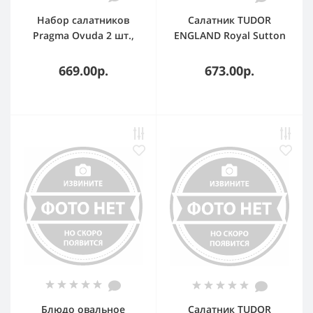
Набор салатников
Салатник TUDOR
Pragma Ovuda 2 шт.,
ENGLAND Royal Sutton
фарфор, цвет белый,
15 см
диаметр 15,8 см
669.00р.
673.00р.
Блюдо овальное
Салатник TUDOR