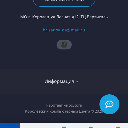
МО г. Королев, ул Лесная д12, ТЦ Вертикаль
hrisanov_da@mail.ru
Информация
О компании
Работает на
ocStore
Королевский Компьютерный Центр © 2026
Доставка товара
Политика конфиденциальности