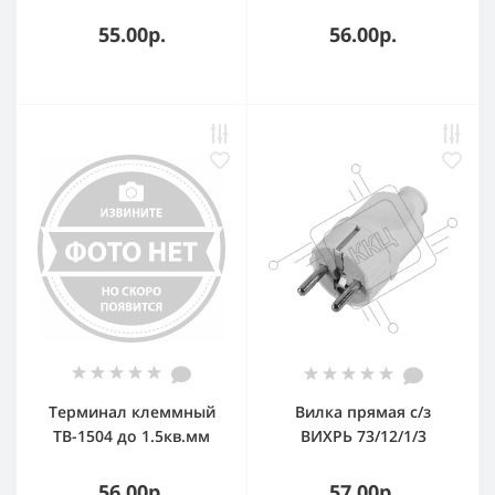
HOME 4690612000565
55.00р.
56.00р.
Терминал клеммный
Вилка прямая с/з
TB-1504 до 1.5кв.мм
ВИХРЬ 73/12/1/3
15А 4 клеммные пары
EKF tb-1504
56.00р.
57.00р.