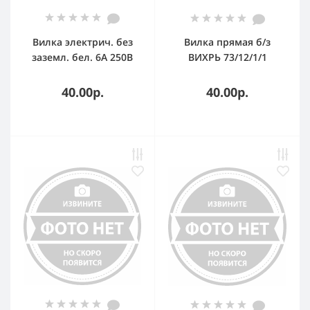
Вилка электрич. без
Вилка прямая б/з
заземл. бел. 6А 250В
ВИХРЬ 73/12/1/1
IP20 бел. с кембр.
БЕЛТИЗ В6-001
40.00р.
40.00р.