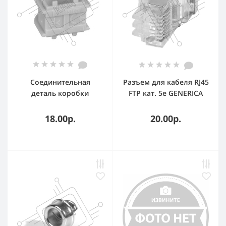
Соединительная
Разъем для кабеля RJ45
деталь коробки
FTP кат. 5e GENERICA
IMT35150
ITK CS3-1C5EF-G
Соединительная
18.00р.
20.00р.
деталь коробки
IMT35150