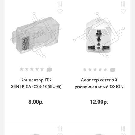
Коннектор ITK
Адаптер сетевой
GENERICA (CS3-1C5EU-G)
универсальный OXION
кат.5e RJ45
220В, 16А, пластик PC,
медь, OX-
8.00р.
12.00р.
SKTADP220PBAG