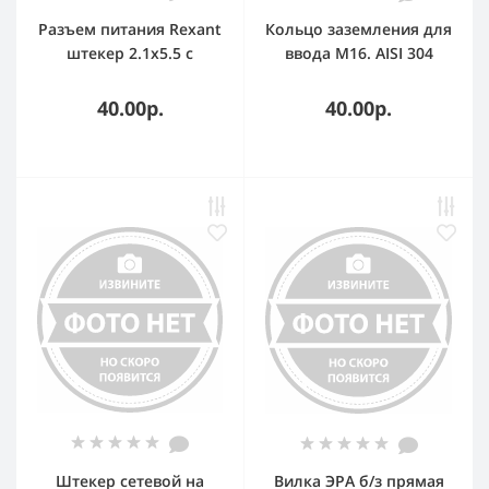
Разъем питания Rexant
Кольцо заземления для
штекер 2.1х5.5 с
ввода M16. AISI 304
клеммной колодкой
(блистер)
40.00р.
40.00р.
Штекер сетевой на
Вилка ЭРА б/з прямая