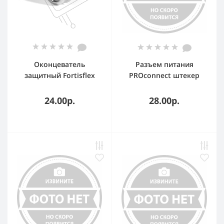
Оконцеватель
Разъем питания
защитный Fortisflex
PROconnect штекер
ОЗМ-15
2.1х5.5 с клеммной
колодкой
24.00р.
28.00р.